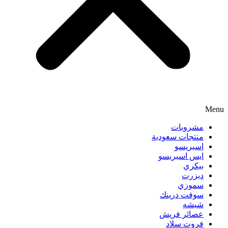
Menu
مشروبات
منتجات سعودية
اسبريسو
ايس اسبريسو
بيكري
ديزرت
سموزي
سوفت درينك
شيشه
عصائر فريش
فروت سلاد