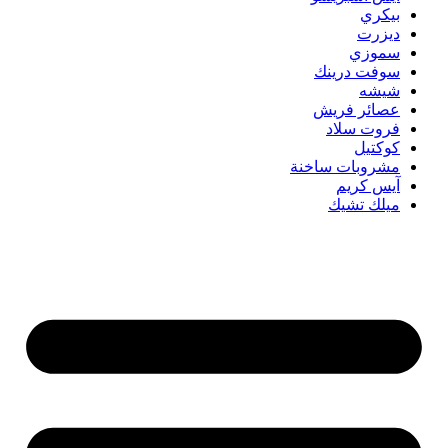
بيكري
ديزرت
سموزي
سوفت درينك
شيشه
عصائر فريش
فروت سلاد
كوكتيل
مشروبات ساخنة
آيس كريم
ميلك تشيك